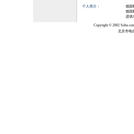
个人简介：
德国
德国
进俱乐
Copyright © 2002 Sohu.c
北京市电