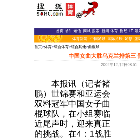
首页
-
邮件
-
短信
-
商城
-
搜索
-
新闻
-
体育
-
财经
-
I T
-
娱
体育新闻
-
中国足球
-
国际足坛
-
足彩
-
篮
首页
>
体育
>
综合体育
>
综合其他
>
曲棍球
中国女曲大胜乌克兰排第三 
2002年12月2日08:51
本报讯（记者褚
鹏）世锦赛和亚运会
双料冠军中国女子曲
棍球队，在小组赛临
近尾声时，迎来真正
的挑战。在4：1战胜