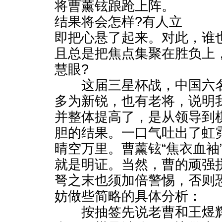
将曹薰铉踉跄上阵。
结果将会怎样?有人立
即把心悬了起来。对此，谁
且总是把焦点集聚在胜负上
慧眼?
这届三星杯战，中国六名
多为新锐，也有老将，说明
并整体提高了，是从领导到
胆的结果。一口气吐出了虹
晴空万里。曹薰铉“焦衣血袖
就是明证。当然，曹的顽强
弩之末也须加倍警惕，否则
妨做些简略的具体分析：
按抽签先说老曹和王煜辉