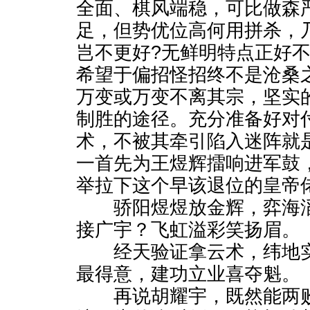
全面、棋风端稳，可比做森
足，但势优位高何用拼杀，
岂不更好?无鲜明特点正好
希望于偏招怪招终不是沧桑
万变或万变不离其宗，坚实
制胜的途径。充分准备好对
术，不被其牵引陷入迷阵就
一首先为王煜辉擂响进军鼓
举拉下这个早该退位的皇帝
骄阳煜煜放金辉，弈海滔
接广宇？飞虹溢彩笑扬眉。
经天验证拿云术，纬地实
最得意，建功立业喜夺魁。
再说胡耀宇，既然能两败“