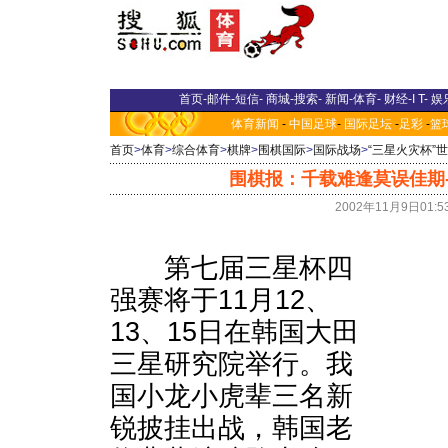
首页
-
邮件
-
短信
-
商城
-
搜索
-
新闻
-
体育
-
财经
-
I T
-
娱
体育新闻
-
中国足球
-
国际足坛
-
足彩
-
篮
首页
>
体育
>
综合体育
>
棋牌
>
围棋国际
>
国际战场
>
“三星火灾杯”
围棋报：千载难逢莫误佳期
2002年11月9日01:
第七届三星杯四
强赛将于11月12、
13、15日在韩国大田
三星研究院举行。我
国小龙小虎辈三名新
锐披挂出战，韩国老