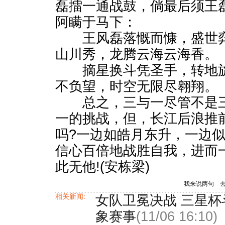
磊擂一通战鼓，倘最后须王
阿瞒于马下：
王风磊落慨而慷，盛世弈
山川秀，龙腾云海云海香。
摘星换斗凭圣手，转地旋
不负望，时空无限尽翱翔。
总之，三与一尽管不是三
一的挑战，但，长江后浪推
吗?一边如皓月东升，一边
信心百倍地战胜自我，进而
此无他!(安栋梁)
我来说两句
相关新闻:
女队卫冕决战 三星杯
象赛事
(11/06 16:10)