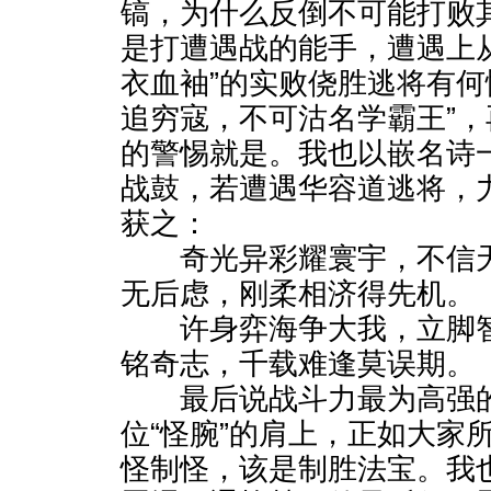
镐，为什么反倒不可能打败
是打遭遇战的能手，遭遇上
衣血袖”的实败侥胜逃将有何
追穷寇，不可沽名学霸王”
的警惕就是。我也以嵌名诗
战鼓，若遭遇华容道逃将，
获之：
奇光异彩耀寰宇，不信天
无后虑，刚柔相济得先机。
许身弈海争大我，立脚智
铭奇志，千载难逢莫误期。
最后说战斗力最为高强的
位“怪腕”的肩上，正如大家
怪制怪，该是制胜法宝。我