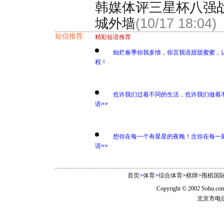
韩媒体评三星杯八强
城外墙
(10/17 18:04)
短信推荐:
精彩短语推荐
灿烂春季你我多情，你言我语甜甜蜜蜜，
程！
也许我们过着不同的生活，也许我们做着
语>>
想你在每一个有星星的夜晚！念你在每一
语>>
首页
>
体育
>
综合体育
>
棋牌
>
围棋国
Copyright © 2002 Sohu.c
北京市电