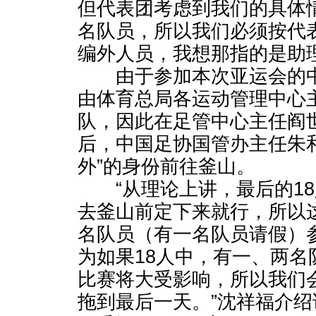
但代表团考虑到我们的具体情
名队员，所以我们必须按代
编外人员，我想那指的是助
由于参加本次亚运会的中
由体育总局各运动管理中心
队，因此在足管中心主任阎
后，中国足协国管办主任朱
外”的身份前往釜山。
“从理论上讲，最后的18
去釜山前定下来就行，所以这
名队员（有一名队员请假）
为如果18人中，有一、两名
比赛将大受影响，所以我们
拖到最后一天。”沈祥福介