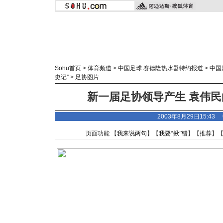
Sohu首页
>
体育频道
>
中国足球 赛德隆热水器特约报道
>
中国
史记”
>
足协图片
新一届足协领导产生 袁伟民
2003年8月29日15:4
页面功能 【
我来说两句
】【
我要“揪”错
】【
推荐
】