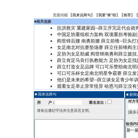
页面功能 【
我来说两句
】【
我要“揪”错
】【
推荐
】
■
相关连接
抗洪救灾 重建家园--薛立开完足代会就
中国足协重组权力架构 双项重担考验副
阎世铎后腰 南勇前腰 薛立前锋--巨头
女足南北对抗赛垫场赛 薛立任前锋阎主
足协为女足助威 阎世铎南勇和薛立披挂上
薛立肯定马良行执教能力 足协为女足找
薛立打造女足品牌 可口可乐赞助南北明
可口可乐杯女足南北明星争霸赛 薛立发言
他们是未来的希望--薛立谈女足青少年
观看女足举止异常怪异 哈恩与薛立没有交
■ 我来说两句
■ 新
对方
用 户：
匿名发出：
请各位遵纪守法并注意语言文明。
[最多
短信内