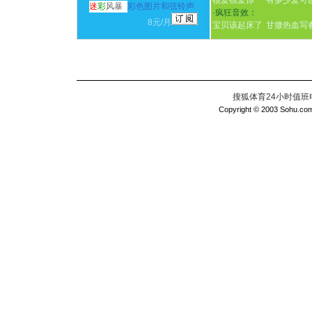
很爱很爱你
有多少爱可
迷
彩
风暴
彩色图片和弦铃声
·
疯狂音效：
8元/月
宝贝该起床了
甘撒热血写
搜狐体育24小时值班电话：
Copyright © 2003 Sohu.com I