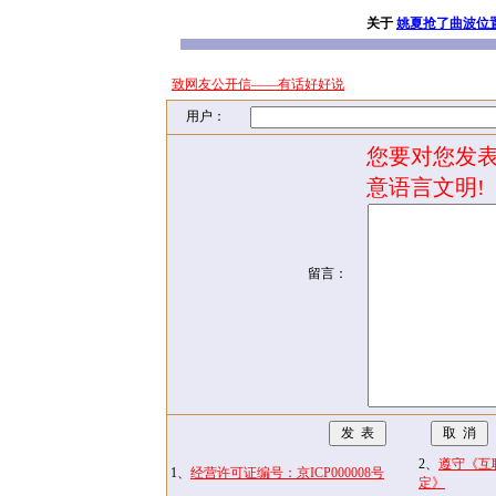
关于
姚夏抢了曲波位
致网友公开信——有话好好说
用户：
您要对您发表
意语言文明!
留言：
2、
遵守《互
1、
经营许可证编号：京ICP000008号
定》