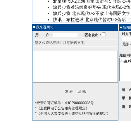
北京现代0-2上海国际 田野与防守队员拼
缺兵少将难沿续良好势头 现代主场0-2
缺兵少将 北京现代0-2不敌上海国际文
快讯：布拉进球 北京现代暂时0-2落后
■ 我来说两句
■ 新
对方
用 户：
匿名发出：
请各位遵纪守法并注意语言文明。
[最多
短信内
署 
手 
*经营许可证编号：京ICP00000008号
密 
*《互联网电子公告服务管理规定》
*《全国人大常委会关于维护互联网安全的规定》