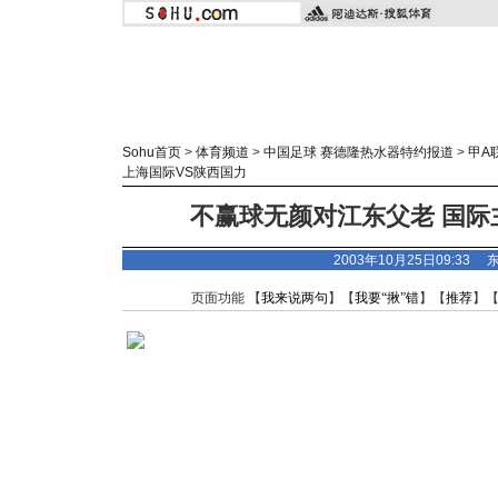
Sohu首页
>
体育频道
>
中国足球 赛德隆热水器特约报道
>
甲A
上海国际VS陕西国力
不赢球无颜对江东父老 国际
2003年10月25日09:33
页面功能 【
我来说两句
】【
我要“揪”错
】【
推荐
】