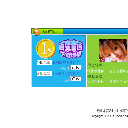
怀
旧
风暴
黑白图片单音铃声
·
和弦铃声：
4元/月
很爱很爱你
有多少爱可
迷
彩
风暴
彩色图片和弦铃声
·
疯狂音效：
8元/月
宝贝该起床了
甘撒热血写
搜狐体育24小时值班电话：
Copyright © 2003 Sohu.com I