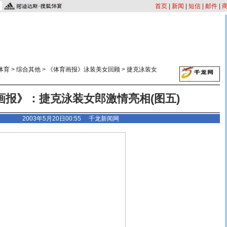
首页
|
新闻
|
短信
|
邮件
|
体育
>
综合其他
>
《体育画报》泳装美女回顾
>
捷克泳装女
画报》：捷克泳装女郎激情亮相(图五)
2003年5月20日00:55 千龙新闻网