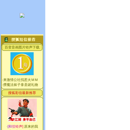
百变音画图片铃声下载
·
来激情公社找惹火ＭＭ
·
攒魔法袜子拿圣诞礼物
搜狐彩信最新推荐
·
[
和
弦
铃
声
]
原来的我