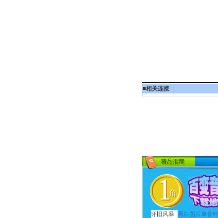
■
相关连接
怀
旧
风暴
黑白图片单音