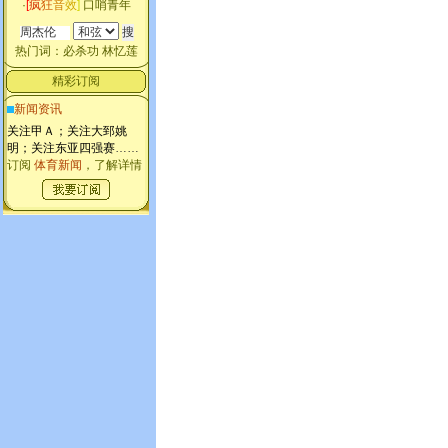
·
[
疯
狂
音
效
]
口哨青年
热门词：
必杀功
林忆莲
精彩订阅
新闻资讯
关注甲Ａ；关注大郅姚
明；关注东亚四强赛
……
订阅
体育新闻
，了解详情