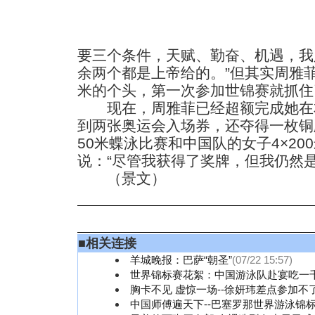
要三个条件，天赋、勤奋、机遇，我
余两个都是上帝给的。”但其实周雅菲
米的个头，第一次参加世锦赛就抓住
现在，周雅菲已经超额完成她在
到两张奥运会入场券，还夺得一枚铜
50米蝶泳比赛和中国队的女子4×2
说：“尽管我获得了奖牌，但我仍然是
（景文）
■
相关连接
羊城晚报：巴萨“朝圣”
(07/22 15:57)
世界锦标赛花絮：中国游泳队赴宴吃一
胸卡不见 虚惊一场--徐妍玮差点参加不
中国师傅遍天下--巴塞罗那世界游泳锦