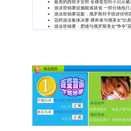
最美的西班牙女郎 全裸造型向小贝示威
游泳世锦赛设施能省就省 一部分场地只
游泳世锦赛花絮：俄罗斯对手惊讶伏明
花样游泳集体决赛 裸奔者与俄美女“比美”
游泳世锦赛：肥佬与俄罗斯美女“争夺”
怀
旧
风暴
黑白图片单音铃声
·
和弦铃声：
4元/月
很爱很爱你
有多少爱可
迷
彩
风暴
彩色图片和弦铃声
·
疯狂音效：
8元/月
宝贝该起床了
甘撒热血写