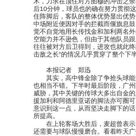
术，力求在顶住对方图穆的冲击之余
后10分钟，球员也的确在努力贯彻
住阵脚后，客队的整体优势显出优势
中场附近便因对手的拦截而偃旗息鼓
觉不自觉地用长传找金和加利两名外
空能力并不逊色，但由于其他队员跟
往往被对方后卫得到，进攻也就此终
击敌之长”的情况几乎贯穿了整个下
本报记者 郑迅
其实，高中锋金除了争抢头球能
也相当不错。下半时最后阶段，广州
威胁，其中关键的传球大多出自金的
援加利和阿德里亚诺的脚法亦可圈可
意识到这一点，从而坚决走脚下的话
所提高。
在上轮客场大胜后，麦超曾表示
还需要与球队慢慢磨合。看着昨天广