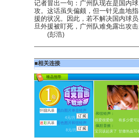
记者冒出一句：广州队现在是国内球
攻。这话虽失偏颇，但一针见血地指
援的状况。因此，若不解决国内球员
旦外援被盯死，广州队难免露出攻击
(彭浩)
■
相关连接
怀
旧
风暴
黑白图片单音铃声
·
和弦铃声：
4元/月
很爱很爱你
有多少爱可
迷
彩
风暴
彩色图片和弦铃声
·
疯狂音效：
8元/月
宝贝该起床了
甘撒热血写