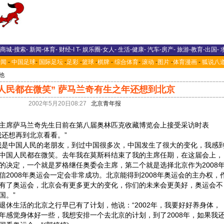
商城
-
搜索
-
新闻
-
体育
-
财经
-
I T
-
娱乐圈
-
女人
-
生活
-
健康
-
汽车
-
房产
-
旅游
-
教育
-
出国
-
新闻
-
中国足球
-
国际足坛
-
足彩
-
篮球
-
棋牌
-
综合体育
-
滚动
-
图片
-
体育漫画
-
狐说八
他
人民都在微笑” 萨马兰奇有生之年还想到北京
2002年5月20日08:27
北京青年报
席萨马兰奇先生日前在第八届奥林匹克收藏博览会上接受采访时表
我还想再到北京看看。”
是中国人民的老朋友，到过中国很多次，中国发生了很大的变化，我感
中国人民都在微笑。去年我在莫斯科结束了我的主席任期，在这届会上，
的决定，一个就是罗格继任奥委会主席，第二个就是选择北京作为2008
2008年奥运会一定会非常成功。北京能得到2008年奥运会的主办权，
有了奥运会，北京会有更多更大的变化，你们的未来会更美好，奥运会不
国。”
生活的北京之行早已有了计划，他说：“2002年，我要好好养身体，
年感觉身体好一些，我想安排一个去北京的计划，到了2008年，如果我