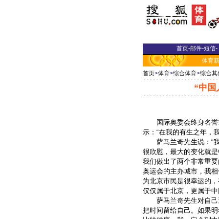
首页
-
邮件
-
短信
-
体育
首页
>
体育
>
综合体育
>
综合其
“中国
国际奥委会终身名誉主
示：“在我的有生之年，
萨马兰奇先生说：“我
很欣慰，最大的变化就是
我们做出了两个非常重要
奥运会的主办城市，我相信
为北京市民是很幸运的，
仅仅属于北京，更属于中
萨马兰奇先生对自己退休
把时间留给自己。如果明