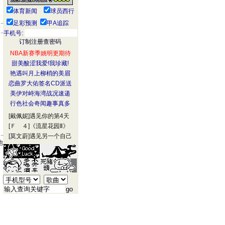
体育新闻
球员西行
足彩预测
甲A追踪
手机号:
NBA新赛季姚明更期待
甜美酸涩我爱!我珍藏!
艳遇叫月上柳梢的美眉
恋曲罗大佑签名CD派送
美伊对峙海湾战况速递
行色社会奇闻趣事真多
[戴佩妮]
遇见你的第4天
[Ｆ ４]
《流星花园Ⅱ》
[莫文蔚]
遇见另一个自己
他