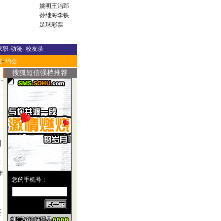
姚明
王治郅
孙继海
李铁
足球彩票
求职
-
动漫
-
校友录
道
-
约会
搜狐短信强档推荐
到
年
作
还