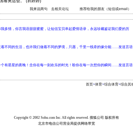
看奥运会。”(郭婷婷)
我来说两句
去相关论坛
推荐给我的朋友（短信或email）
你我多情，你言我语甜甜蜜蜜，让短信宝贝串起爱情语录，永远珍藏鉴证我们爱的历
过着不同的生活，也许我们做着不同的梦境，只愿，千里一线牵的缘分能……发送言语
一个有星星的夜晚！念你在每一刻欢乐的时光！盼你在每一次想你的瞬间……发送言语
首页
>
体育
>
综合体育
>
综合其
Copyright © 2002 Sohu.com Inc. All rights reserved. 搜狐公司 版权所有
北京市电信公司营业局提供网络带宽