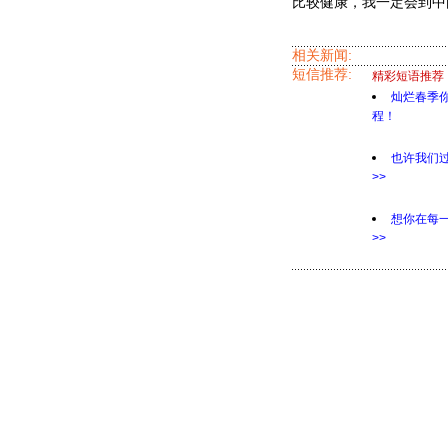
比较健康，我一定会到中国
相关新闻:
短信推荐:
精彩短语推荐
灿烂春季
程！
也许我们
>>
想你在每
>>