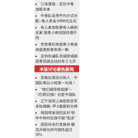
江淮晨报：悲壮中青
放眼未来
中青队采用平均方式分
配--每人奖金10000元左右
有人参加联赛有人赋闲
在家 国青小将回国待遇不
同
世青赛归来国青小将身
体疲惫联赛表现一般
足协告诫队员戒骄戒躁
国青回国总结好坏三七开
本版讨论最热新闻
苏格拉底语出惊人：中
国队将以小组第一出线！
“他们踢得很低级”--
《巴西日报》狂贬中国队
辽宁深圳上海获胜亚军
末轮揭晓--甲A最新积分榜
韩国球迷强烈反对 明
年中韩对抗很可能“泡汤”
国安尚未打算换帅 魏
克兴留任的可能性超过
50%