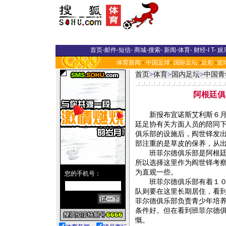
首页
-
邮件
-
短信
-
商城
-
搜索
-
新闻
-
体育
-
财经
-
I T
-
娱
体育新闻
-
中国足球
-
国际足坛
-
足彩
-
篮
首页
>
体育
>
国内足坛
>
中国青
阿根廷俱
新报布宜诺斯艾利斯６月２
廷足协有关方面人员的陪同
俱乐部的设施后，阎世铎发出
部注重的是草皮的保养，从出
班菲尔德俱乐部是阿根廷的
所以选择这里作为阎世铎考
为直观一些。
班菲尔德俱乐部有着１０５
队则要在这里长期居住，看
菲尔德俱乐部负责青少年培
条件好。但在看到班菲尔德
慨。