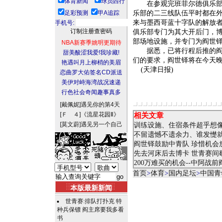
体育新闻
球员西行
在参观完班菲尔德俱乐部后
足彩预测
甲A追踪
乐部的二三线队伍平时都在
来与墨西哥蓝十字队的解放
手机号:
俱乐部专门为其大开后门，
部场地设施，并专门为阎世
NBA新赛季姚明更期待
据悉，已将行程后推的阎世
甜美酸涩我爱!我珍藏!
们的要求，阎世铎将在今天
艳遇叫月上柳梢的美眉
(天津日报)
恋曲罗大佑签名CD派送
美伊对峙海湾战况速递
行色社会奇闻趣事真多
[戴佩妮]
遇见你的第4天
[Ｆ ４]
《流星花园Ⅱ》
相关文章
[莫文蔚]
遇见另一个自己
训练设施、住宿条件超乎想像
不留遗憾不遗余力、谁发憷就
阎世铎鼓励中青队 珍惜机会
先去河床后去博卡 世青赛间
200万难买的机会--中阿战
首页
>
体育
>
国内足坛
>
中国青
本版最新新闻
世青赛:排队打扑克 特
种兵保镖 阎主席要我多看
书