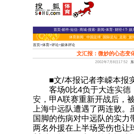
首页
-
邮件
-
短信
-
商城
-
搜索
-
新闻
-
体育
-
财经
-
I T
-
娱
体育新闻
-
中国足球
-
国际足坛
-
足彩
-
篮
首页
>
体育
>
评论
>
媒体评论
文汇报：微妙的心态变化
2002年7月8日17:52
东
■文/本报记者李嵘本报
客场0比4负于大连
实德
安
，甲A联赛重新开战后，被
上海
中远
队遭遇了两连败。
国脚的伤病对中远队的实力
两名外援在上半场受伤也让