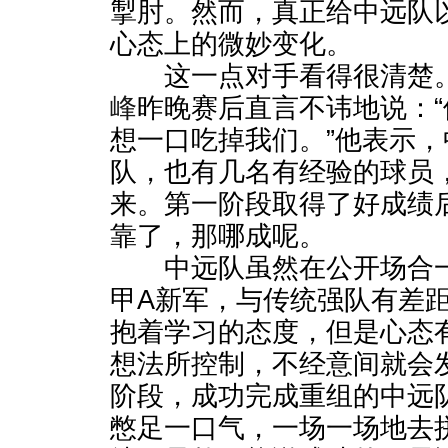
掣肘。然而，真正给中远队
心态上的微妙变化。
这一点对手看得很清楚。
峰
昨晚赛后直言不讳地说：
想一口吃掉我们。”他表示
队，也有几名有经验的球员
来。第一阶段取得了好成绩
靠了，那哪成呢。
中远队虽然在公开场合一
甲A新军，与传统强队有差
抱着学习的态度，但是心态
想法所控制，不经意间就会
阶段，成功完成重组的中远
憋足一口气，一场一场地去