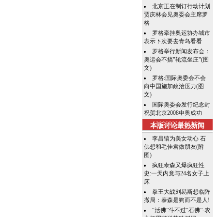
北京正在制订行动计划
贾庆林会见奥委会主席罗
格
罗格牵挂奥运协办城市
表示下次要去青岛看看
罗格举行新闻发布会：
奥运会不搞"轮流坐庄"(图
文)
罗格:国际奥委会不会
向中国施加政治压力(图
文)
国际奥委会发行纪念封
祝贺北京2008申奥成功
本版讨论最热新闻
李昌镐为美女动心 石
佛想和毛佳君做朋友(附
图)
疯狂泰森又爆疯狂性
史:一天内竟与24名女子上
床
拳王大战刘易斯想临阵
撤局：泰森是狗而不是人!
“活佛”斗不过“石佛”-农