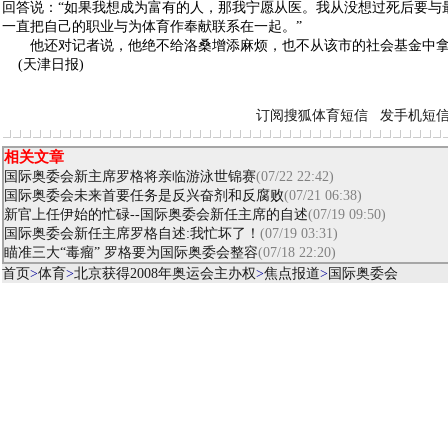
回答说：“如果我想成为富有的人，那我宁愿从医。我从没想过死后要与
一直把自己的职业与为体育作奉献联系在一起。”
他还对记者说，他绝不给洛桑增添麻烦，也不从该市的社会基金中拿
(天津日报)
订阅搜狐体育短信
发手机短
相关文章
国际奥委会新主席罗格将亲临游泳世锦赛
(07/22 22:42)
国际奥委会未来首要任务是反兴奋剂和反腐败
(07/21 06:38)
新官上任伊始的忙碌--国际奥委会新任主席的自述
(07/19 09:50)
国际奥委会新任主席罗格自述:我忙坏了！
(07/19 03:31)
瞄准三大“毒瘤” 罗格要为国际奥委会整容
(07/18 22:20)
首页
>
体育
>
北京获得2008年奥运会主办权
>
焦点报道
>
国际奥委会