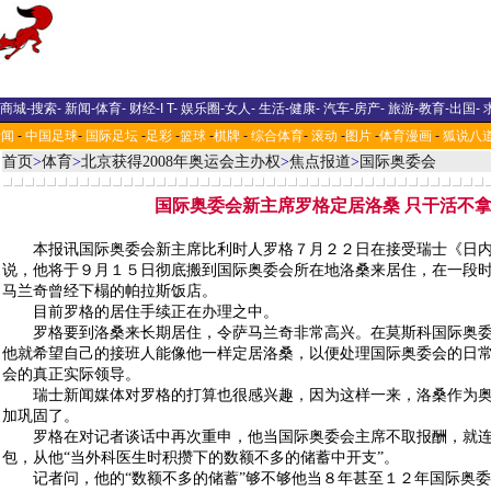
商城
-
搜索
-
新闻
-
体育
-
财经
-
I T
-
娱乐圈
-
女人
-
生活
-
健康
-
汽车
-
房产
-
旅游
-
教育
-
出国
-
新闻
-
中国足球
-
国际足坛
-
足彩
-
篮球
-
棋牌
-
综合体育
-
滚动
-
图片
-
体育漫画
-
狐说八
首页
>
体育
>
北京获得2008年奥运会主办权
>
焦点报道
>
国际奥委会
国际奥委会新主席罗格定居洛桑 只干活不
本报讯国际奥委会新主席比利时人罗格７月２２日在接受瑞士《日内
说，他将于９月１５日彻底搬到国际奥委会所在地洛桑来居住，在一段
马兰奇曾经下榻的帕拉斯饭店。
目前罗格的居住手续正在办理之中。
罗格要到洛桑来长期居住，令萨马兰奇非常高兴。在莫斯科国际奥委
他就希望自己的接班人能像他一样定居洛桑，以便处理国际奥委会的日
会的真正实际领导。
瑞士新闻媒体对罗格的打算也很感兴趣，因为这样一来，洛桑作为奥林
加巩固了。
罗格在对记者谈话中再次重申，他当国际奥委会主席不取报酬，就连
包，从他“当外科医生时积攒下的数额不多的储蓄中开支”。
记者问，他的“数额不多的储蓄”够不够他当８年甚至１２年国际奥委