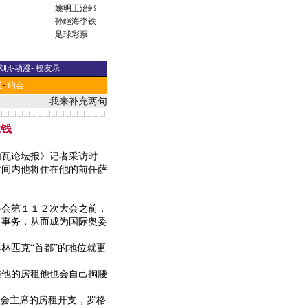
姚明
王治郅
孙继海
李铁
足球彩票
求职
-
动漫
-
校友录
道
-
约会
我来补充两句
拿钱
瓦论坛报》记者采访时
时间内他将住在他的前任萨
会第１１２次大会之前，
常事务，从而成为国际奥委
匹克“首都”的地位就更
他的房租他也会自己掏腰
会主席的房租开支，罗格