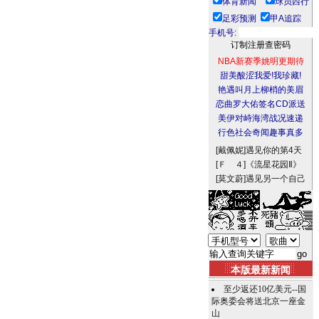
体育新闻
球员西行
足彩预测
甲A追踪
手机号:
NBA新赛季姚明更期待
甜美酸涩我爱!我珍藏!
艳遇叫月上柳梢的美眉
恋曲罗大佑签名CD派送
美伊对峙海湾战况速递
行色社会奇闻趣事真多
[戴佩妮]
遇见你的第4天
[Ｆ ４]
《流星花园Ⅱ》
[莫文蔚]
遇见另一个自己
本版最新新闻
至少返还10亿美元--国
际奥委会将送北京一座金
山