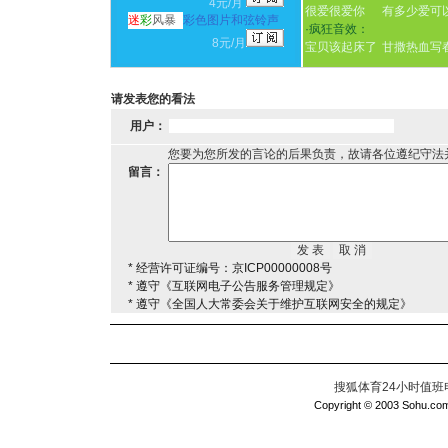
4元/月
很爱很爱你
有多少爱可
迷
彩
风暴
彩色图片和弦铃声
·
疯狂音效：
8元/月
宝贝该起床了
甘撒热血写
请发表您的看法
用户：
您要为您所发的言论的后果负责，故请各位遵纪守法
留言：
* 经营许可证编号：京ICP00000008号
* 遵守《互联网电子公告服务管理规定》
* 遵守《全国人大常委会关于维护互联网安全的规定》
搜狐体育24小时值班电话：
Copyright © 2003 Sohu.com I