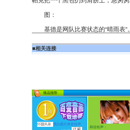
帕克把一个黑包扔到肩膀上，急匆匆
图：
基德是网队比赛状态的“晴雨表”
■
相关连接
怀
旧
风暴
黑白图片单音铃声
·
和弦铃声：