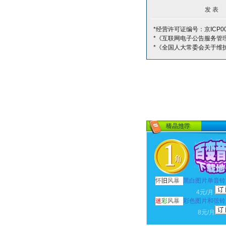
*经营许可证编号：京ICP00
*《互联网电子公告服务管
*《全国人大常委会关于维
怀
旧
风暴
黑白图片单音铃
4元/月
迷
彩
风暴
彩色图片和弦铃
8元/月