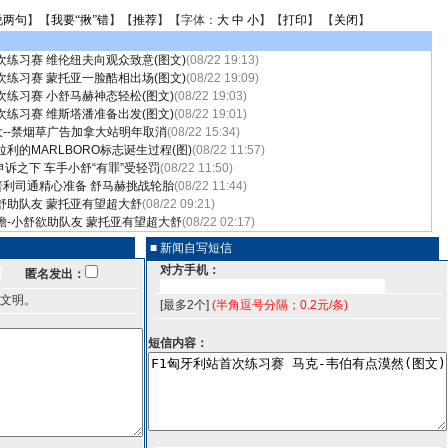
说两句
】【
我要“揪”错
】【
推荐
】【字体：
大
中
小
】【
打印
】 【
关闭
】
次练习赛 维伦纽夫向观众致意(图文)
(08/22 19:13)
次练习赛 蒙托亚一脸酷相出场(图文)
(08/22 19:09)
次练习赛 小舒马赫神态轻松(图文)
(08/22 19:03)
次练习赛 维斯塔潘准备出发(图文)
(08/22 19:01)
”大--禁烟草广告加拿大站明年取消
(08/22 15:34)
拉利的MARLBORO标志诞生过程(图)
(08/22 11:57)
诉之下 车手小舒“有罪”受轻罚
(08/22 11:50)
-普利司通精心准备 舒马赫挑战轮胎
(08/22 11:44)
舒助队友 蒙托亚有望超大舒
(08/22 09:21)
瞻-小舒欲助队友 蒙托亚有望超大舒
(08/22 02:17)
■ 新闻自写短信
对方手机：
匿名发出：
文明。
[最多2个]
(半角逗号分隔；0.2元/条)
短信内容：