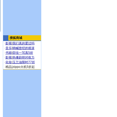
搜狐商城
·
影视
|
我们真的爱过吗
·
音乐
|
呐喊曾经的摇滚
·
书籍
|
邵佳一写真5折
·
影视
|
热播剧绝对权力
·
化妆
|
玉兰油限时77折
·
精品
|
zippo火机5折起