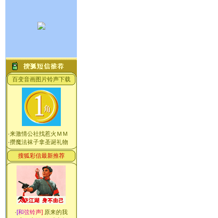
百变音画图片铃声下载
·
来激情公社找惹火ＭＭ
·
攒魔法袜子拿圣诞礼物
搜狐彩信最新推荐
·
[
和
弦
铃
声
]
原来的我