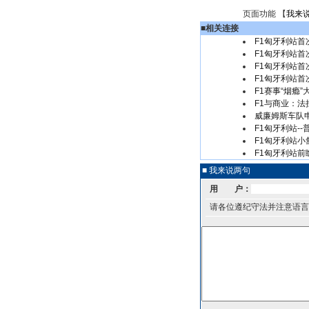
页面功能 【
我来
■
相关连接
F1匈牙利站首
F1匈牙利站首
F1匈牙利站首
F1匈牙利站首
F1赛事“烟瘾
F1与商业：法
威廉姆斯车队申
F1匈牙利站-
F1匈牙利站小
F1匈牙利站前
■ 我来说两句
用 户：
请各位遵纪守法并注意语言