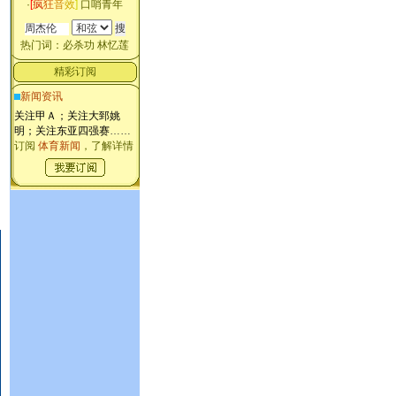
·
[
疯
狂
音
效
]
口哨青年
热门词：
必杀功
林忆莲
精彩订阅
新闻资讯
关注甲Ａ；关注大郅姚
明；关注东亚四强赛
……
订阅
体育新闻
，了解详情