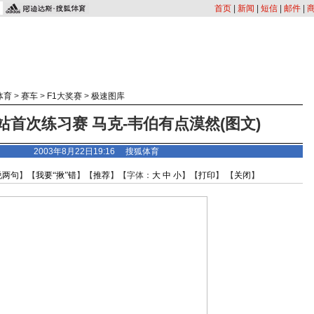
首页
|
新闻
|
短信
|
邮件
|
体育
>
赛车
>
F1大奖赛
>
极速图库
站首次练习赛 马克-韦伯有点漠然(图文)
2003年8月22日19:16 搜狐体育
说两句
】【
我要“揪”错
】【
推荐
】【字体：
大
中
小
】【
打印
】 【
关闭
】