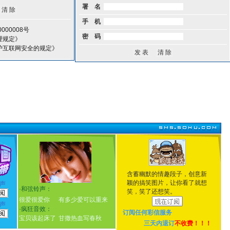
署 名
手 机
000008号
密 码
理规定》
护互联网安全的规定》
含蓄幽默的情趣段子，创意新
颖的搞笑图片，让你看了就想
声
·
和弦铃声：
笑，笑了还想笑。
很爱很爱你
有多少爱可以重来
声
·
疯狂音效：
订阅任何
彩信服务
宝贝该起床了
甘撒热血写春秋
三天内退订
不收费！！！