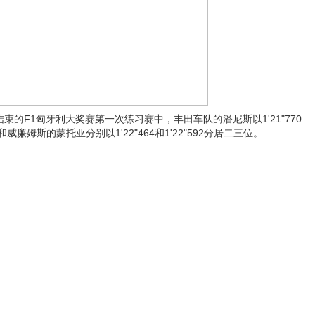
的F1匈牙利大奖赛第一次练习赛中，丰田车队的潘尼斯以1'21"770
廉姆斯的蒙托亚分别以1'22"464和1'22"592分居二三位。