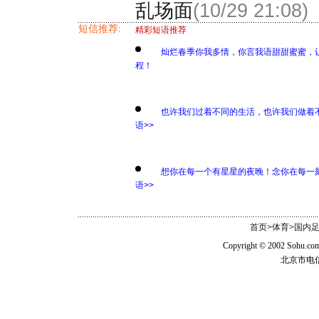
乱场面
(10/29 21:08)
短信推荐:
精彩短语推荐
灿烂春季你我多情，你言我语甜甜蜜蜜，
程！
也许我们过着不同的生活，也许我们做着
语>>
想你在每一个有星星的夜晚！念你在每一
语>>
首页
>
体育
>
国内
Copyright © 2002 Sohu.c
北京市电