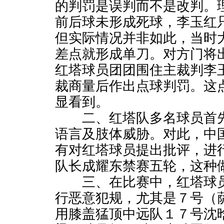
的判罚是误判而不是改判。
前后球未形成死球，李玉红
但实际情况并非如此，当时
差点就形成单刀。对方门将
红塔球员团团围住主裁判李
裁商量后作出点球判罚。这
显看到。
二、红塔队多名球员首先
语言及肢体威胁。对此，中
有对红塔球员提出批评，进
队长成耀东禁赛五轮，这种
三、在比赛中，红塔球员
行恶意犯规，尤其是７号（
用膝盖猛顶中远队１７号沈