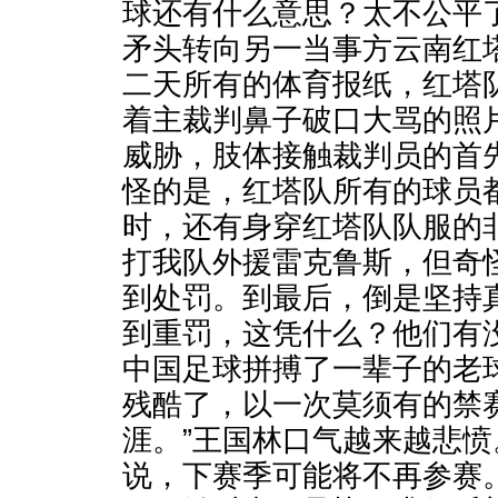
球还有什么意思？太不公平
矛头转向另一当事方云南红
二天所有的体育报纸，红塔
着主裁判鼻子破口大骂的照
威胁，肢体接触裁判员的首
怪的是，红塔队所有的球员
时，还有身穿红塔队队服的
打我队外援雷克鲁斯，但奇
到处罚。到最后，倒是坚持
到重罚，这凭什么？他们有
中国足球拼搏了一辈子的老
残酷了，以一次莫须有的禁
涯。”王国林口气越来越悲
说，下赛季可能将不再参赛