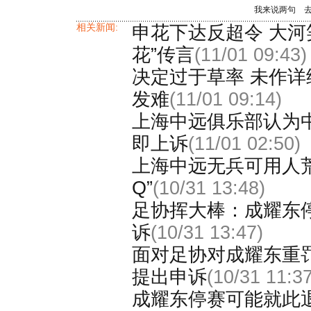
我来说两句
相关新闻:
申花下达反超令 大河
花”传言
(11/01 09:43)
决定过于草率 未作详
发难
(11/01 09:14)
上海中远俱乐部认为
即上诉
(11/01 02:50)
上海中远无兵可用人荒
Q”
(10/31 13:48)
足协挥大棒：成耀东
诉
(10/31 13:47)
面对足协对成耀东重
提出申诉
(10/31 11:37
成耀东停赛可能就此