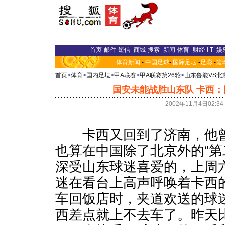
首页
-
邮件
-
短信
-
商城
-
搜索
-
新闻
-
体育
-
财经
-
I T
-
娱
体育新闻
-
中国足球
-
国际足坛
-
足彩
-
篮
首页
>
体育
>
国内足坛
>
甲A联赛
>
甲A联赛第26轮
>
山东鲁能VS北
国安未能战胜山东队 卡西
2002年11月4日02:
卡西又回到了济南，他曾
也算在中国除了北京外的“第
深受山东球迷喜爱的，上周
迷在看台上高声呼唤着卡西
车回饭店时，夹道欢送的球
西差点就上不去车了。昨天