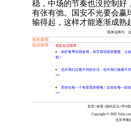
稳，中场的节奏也没控制好
有张有弛。国安不光要会赢
输得起，这样才能逐渐成熟
我来说两句
相关新闻:
短信推荐:
精彩短语推荐
灿烂春季你我多情，你言我语甜甜蜜蜜，让
程！
也许我们过着不同的生活，也许我们做着不
>>
想你在每一个有星星的夜晚！念你在每一刻
>>
首页
>
体育
>
国内足坛
>
甲A
Copyright © 2002 Sohu.c
北京市电