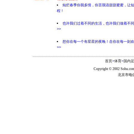
灿烂春季你我多情，你言我语甜甜蜜蜜，让
程！
也许我们过着不同的生活，也许我们做着不
>>
想你在每一个有星星的夜晚！念你在每一刻
>>
首页
>
体育
>
国内
Copyright © 2002 Sohu.c
北京市电