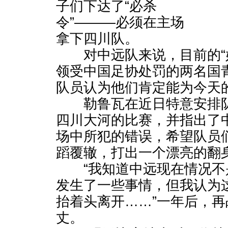
子们下达了“必杀
令”———必须在主场
拿下四川队。
对中远队来说，目前的“好
领受中国足协处罚的两名国
队员认为他们肯定能为今天
勒鲁瓦在近日特意安排队
四川大河的比赛，并指出了
场中所犯的错误，希望队员
蹈覆辙，打出一个漂亮的翻
“我知道中远现在情况不
发生了一些事情，但我认为
抬着头离开……”一年后，
丈。