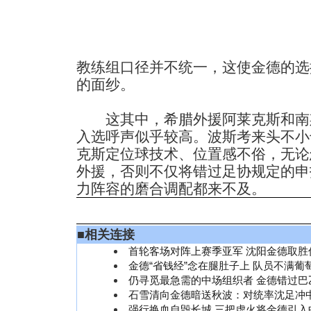
教练组口径并不统一，这使金德的选
的面纱。
这其中，希腊外援阿莱克斯和南
入选呼声似乎较高。波斯考来头不小
克斯定位球技术、位置感不俗，无论
外援，否则不仅将错过足协规定的申
力阵容的磨合调配都来不及。
■
相关连接
首轮客场对阵上赛季亚军 沈阳金德取胜
金德“省钱经”念在腿肚子上 队员不满葡
仍寻觅最急需的中场组织者 金德错过巴
石雪清向金德暗送秋波：对统率沈足冲
强行换血自毁长城 三把虚火将金德引入