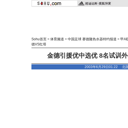
Sohu首页
>
体育频道
>
中国足球 赛德隆热水器特约报道
>
甲A
德VS红塔
金德引援优中选优 8名试训
2003年6月29日01:22
北