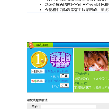
动荡金德再陷连环官司 三个官司环环相
金德相中前勒沃库森主帅 胡云峰、陈波
怀
旧
风暴
黑白图片单音铃声
·
和弦铃声：
4元/月
很爱很爱你
有多少爱可
迷
彩
风暴
彩色图片和弦铃声
·
疯狂音效：
8元/月
宝贝该起床了
甘撒热血写
请发表您的看法
用户：