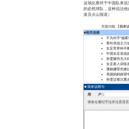
这场比赛对于中国队来说
的必然球队，这种说法他
派员火山报道）
页面功能 【
我来
■
相关连接
不为对手“烟雾
替补求战主力
女足世界杯不断
中国女足首战
孙雯腿伤无大
女足新人训练漫
潘丽娜受伤难
美国妈妈探望中
孙雯迈着沉重
■ 我来说两句
用 户：
请各位遵纪守法并注意语言