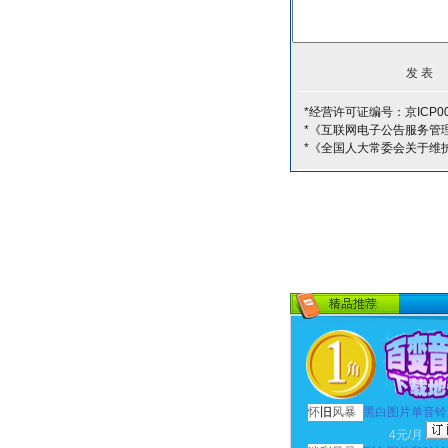
*经营许可证编号：京ICP00
*《互联网电子公告服务管
*《全国人大常委会关于维
怀
旧
风暴
黑白图片单音铃
4元/月