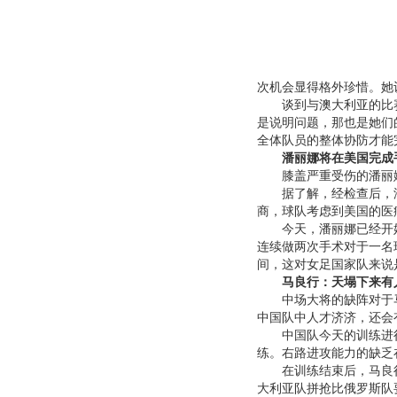
次机会显得格外珍惜。她
谈到与澳大利亚的比赛
是说明问题，那也是她们
全体队员的整体协防才能
潘丽娜将在美国完成
膝盖严重受伤的潘丽娜
据了解，经检查后，潘
商，球队考虑到美国的医
今天，潘丽娜已经开始
连续做两次手术对于一名
间，这对女足国家队来说
马良行：天塌下来有
中场大将的缺阵对于马
中国队中人才济济，还会
中国队今天的训练进行
练。右路进攻能力的缺乏
在训练结束后，马良行
大利亚队拼抢比俄罗斯队