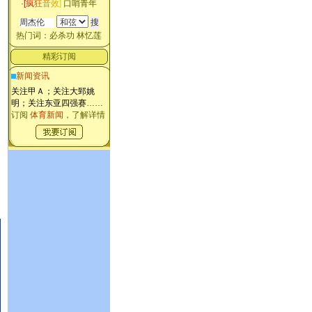
·
[
疯
狂
音
效
]
口哨青年
热门词：
必杀功
林忆莲
精彩订阅
新闻资讯
关注甲Ａ；关注大郅姚
明；关注东亚四强赛
……
订阅
体育新闻
，了解详情