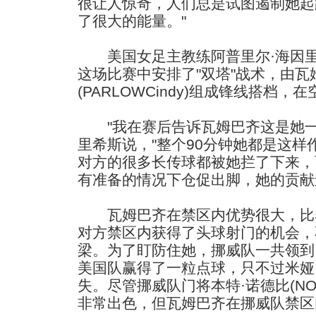
很让人惊奇，人们总是试图遏制她起
了很大的能量。"
美国女足主教练阿普里尔·海因里希斯(H
这场比赛中安排了"双塔"战术，由瓦
(PARLOWCindy)组成锋线搭档
"我在赛后告诉瓦姆巴齐这是她一
里希斯说，"整个90分钟她都是这
对方的很多长传球都被她拦了下来，
有准备的情况下仓促出脚，她的贡献
瓦姆巴齐在禁区内优势很大，比
对方禁区内获得了头球射门的机会，
梁。为了盯防住她，挪威队一共领到
美国队赢得了一粒点球，只不过米娅·哈
失。尽管挪威队门将本特·诺德比(NOR
非常出色，但瓦姆巴齐在挪威队禁区