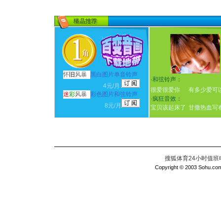
怀
旧
风暴
黑白图片单音铃声
·
和弦铃声：
4元/月
很爱很爱你
有多少爱可
迷
彩
风暴
彩色图片和弦铃声
·
疯狂音效：
8元/月
宝贝该起床了
甘撒热血写
搜狐体育24小时值班电话：
Copyright © 2003 Sohu.com I