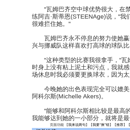
"瓦姆巴齐空中球优势很大，在禁
练阿吉·斯蒂恩(STEENAge)说，
很难拦住她。"
瓦姆巴齐永不停息的努力使她赢
兴与挪威队这样喜欢打高球的球队比
"这种类型的比赛我很拿手，"瓦姆
时身上没有粘上泥土和污点，我就感
场休息时我必须要更换球衣，因为太
今晚她的出色表现完全可以媲美美
阿科尔斯(Michelle Akers)。
"能够和阿科尔斯相比较是最高的奖
我能够达到她的一小部分，就将是最
页面功能 【
我来说两句
】【
我要“揪”错
】【
推荐
】