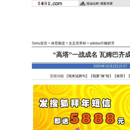
Sohu首页
>
体育频道
>
女足世界杯
>
adidas
巾帼群芳
“高塔”一战成名 瓦姆巴齐
2003年10月2日15:5
页面功能 【
我来说两句
】【
我要“揪”错
】【
推荐
】