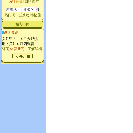
·
[
疯
狂
音
效
]
口哨青年
热门词：
必杀功
林忆莲
精彩订阅
新闻资讯
关注甲Ａ；关注大郅姚
明；关注东亚四强赛
……
订阅
体育新闻
，了解详情