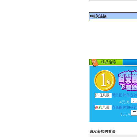
■
相关连接
怀
旧
风暴
黑白图片单音
4元/月
迷
彩
风暴
彩色图片和弦
8元/月
请发表您的看法