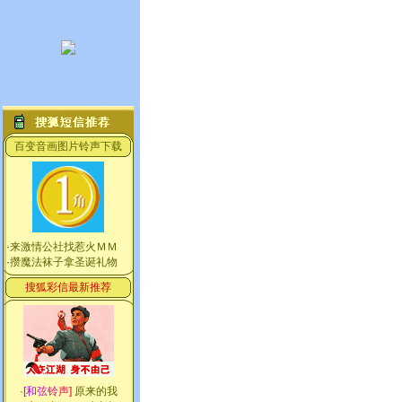
百变音画图片铃声下载
·
来激情公社找惹火ＭＭ
·
攒魔法袜子拿圣诞礼物
搜狐彩信最新推荐
·
[
和
弦
铃
声
]
原来的我