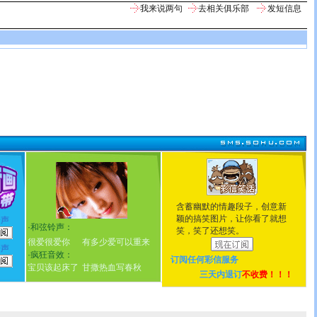
我来说两句
去相关俱乐部
发短信息
含蓄幽默的情趣段子，创意新
颖的搞笑图片，让你看了就想
铃声
·
和弦铃声：
笑，笑了还想笑。
很爱很爱你
有多少爱可以重来
铃声
·
疯狂音效：
订阅任何
彩信服务
宝贝该起床了
甘撒热血写春秋
三天内退订
不收费！！！