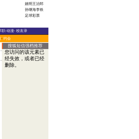
姚明
王治郅
孙继海
李铁
足球彩票
求职
-
动漫
-
校友录
道
-
约会
搜狐短信强档推荐