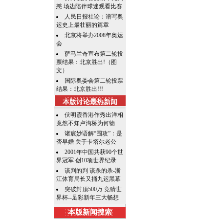
恙 场边陪伴球迷观看比赛
人民日报社论：谱写奥
运史上最壮丽的篇章
北京将举办2008年奥运
会
萨马兰奇宣布第二轮投
票结果：北京胜出!（图
文）
国际奥委会第二轮投票
结果：北京胜出!!!
本版讨论最热新闻
伏明霞香港作秀出洋相
竟然不知卢沟桥为何物
诸宸妙语解“围攻”：是
否早婚 关于卡塔尔老公
2001年中国共获90个世
界冠军 创10项世界纪录
该判的判 该杀的杀-浙
江体育局长又捅九运黑幕
突破封顶500万 竞猜世
界杯--足彩新年三大畅想
本版新闻搜索