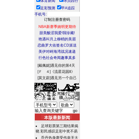
体育新闻
球员西行
足彩预测
甲A追踪
手机号:
NBA新赛季姚明更期待
甜美酸涩我爱!我珍藏!
艳遇叫月上柳梢的美眉
恋曲罗大佑签名CD派送
美伊对峙海湾战况速递
行色社会奇闻趣事真多
[戴佩妮]
遇见你的第4天
[Ｆ ４]
《流星花园Ⅱ》
[莫文蔚]
遇见另一个自己
本版最新新闻
足球彩票第三期结果揭
晓 彩民感叹足彩中奖不易
乔丹热身赛受伤幸无大