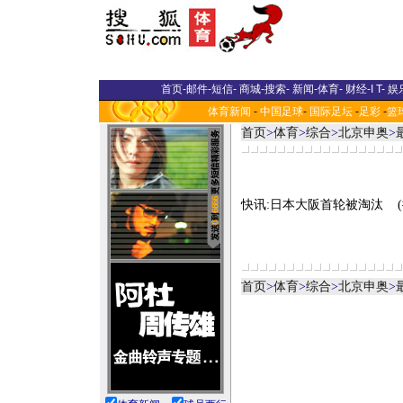
首页
-
邮件
-
短信
-
商城
-
搜索
-
新闻
-
体育
-
财经
-
I T
-
娱
体育新闻
-
中国足球
-
国际足坛
-
足彩
-
篮
首页
>
体育
>
综合
>
北京申奥
>
快讯:日本大阪首轮被淘汰 (
首页
>
体育
>
综合
>
北京申奥
>