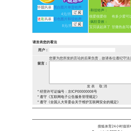
怀
旧
风暴
黑白图片单音铃声
·
和弦铃声：
4元/月
很爱很爱你
有多少爱可
迷
彩
风暴
彩色图片和弦铃声
·
疯狂音效：
8元/月
宝贝该起床了
甘撒热血写
请发表您的看法
用户：
您要为您所发的言论的后果负责，故请各位遵纪守法
留言：
* 经营许可证编号：京ICP00000008号
* 遵守《互联网电子公告服务管理规定》
* 遵守《全国人大常委会关于维护互联网安全的规定》
搜狐体育24小时值班电话：