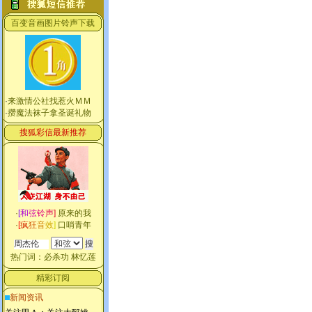
百变音画图片铃声下载
·
来激情公社找惹火ＭＭ
·
攒魔法袜子拿圣诞礼物
搜狐彩信最新推荐
·
[
和
弦
铃
声
]
原来的我
·
[
疯
狂
音
效
]
口哨青年
热门词：
必杀功
林忆莲
精彩订阅
新闻资讯