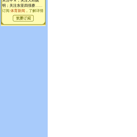
关注甲Ａ；关注大郅姚
明；关注东亚四强赛
……
订阅
体育新闻
，了解详情