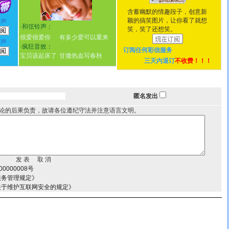
含蓄幽默的情趣段子，创意新
颖的搞笑图片，让你看了就想
铃声
·
和弦铃声：
笑，笑了还想笑。
很爱很爱你
有多少爱可以重来
铃声
·
疯狂音效：
订阅任何
彩信服务
宝贝该起床了
甘撒热血写春秋
三天内退订
不收费！！！
匿名发出
论的后果负责，故请各位遵纪守法并注意语言文明。
0000008号
服务管理规定》
关于维护互联网安全的规定》