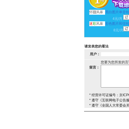
怀
旧
风暴
黑白图片单音
4元/月
迷
彩
风暴
彩色图片和弦
8元/月
请发表您的看法
用户：
您要为您所发的言
留言：
* 经营许可证编号：京ICP0
* 遵守《互联网电子公告
* 遵守《全国人大常委会