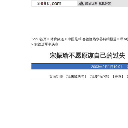
Sohu首页
>
体育频道
>
中国足球 赛德隆热水器特约报道
>
甲A
>
实德进军半决赛
宋振瑜不愿原谅自己的过失
2003年9月1日10:01
页面功能 【
我来说两句
】【
我要“揪”错
】【
推荐
】