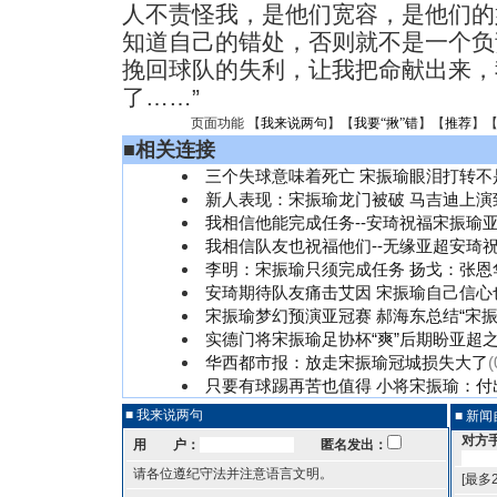
人不责怪我，是他们宽容，是他们的
知道自己的错处，否则就不是一个负
挽回球队的失利，让我把命献出来，
了……”
页面功能 【
我来说两句
】【
我要“揪”错
】【
推荐
】
■
相关连接
三个失球意味着死亡 宋振瑜眼泪打转不是
新人表现：宋振瑜龙门被破 马吉迪上演
我相信他能完成任务--安琦祝福宋振瑜
我相信队友也祝福他们--无缘亚超安琦
李明：宋振瑜只须完成任务 扬戈：张恩
安琦期待队友痛击艾因 宋振瑜自己信心
宋振瑜梦幻预演亚冠赛 郝海东总结“宋振
实德门将宋振瑜足协杯“爽”后期盼亚超
华西都市报：放走宋振瑜冠城损失大了
(
只要有球踢再苦也值得 小将宋振瑜：付
■ 我来说两句
■ 新
对方
用 户：
匿名发出：
请各位遵纪守法并注意语言文明。
[最多