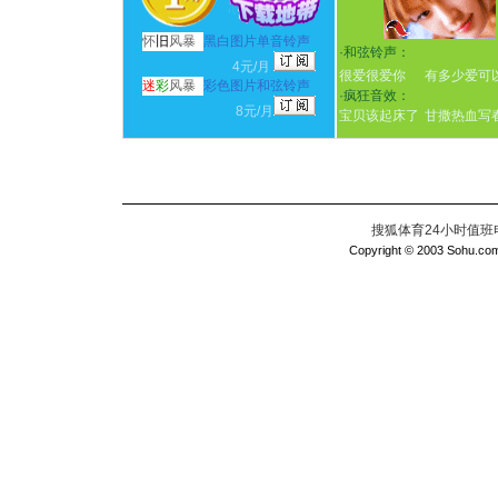
怀
旧
风暴
黑白图片单音铃声
·
和弦铃声：
4元/月
很爱很爱你
有多少爱可
迷
彩
风暴
彩色图片和弦铃声
·
疯狂音效：
8元/月
宝贝该起床了
甘撒热血写
搜狐体育24小时值班电话：
Copyright © 2003 Sohu.com I