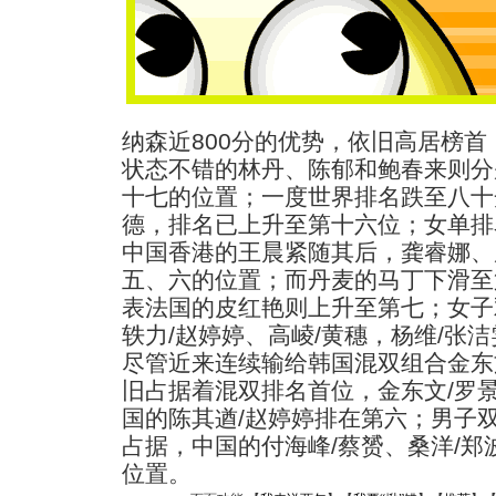
纳森近800分的优势，依旧高居榜
状态不错的林丹、陈郁和鲍春来则分
十七的位置；一度世界排名跌至八十
德，排名已上升至第十六位；女单排
中国香港的王晨紧随其后，龚睿娜、
五、六的位置；而丹麦的马丁下滑至
表法国的皮红艳则上升至第七；女子
轶力/赵婷婷、高崚/黄穗，杨维/张
尽管近来连续输给韩国混双组合金东
旧占据着混双排名首位，金东文/罗
国的陈其遒/赵婷婷排在第六；男子
占据，中国的付海峰/蔡赟、桑洋/
位置。