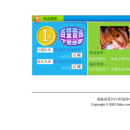
怀
旧
风暴
黑白图片单音铃声
·
和弦铃声：
4元/月
很爱很爱你
有多少爱可
迷
彩
风暴
彩色图片和弦铃声
·
疯狂音效：
8元/月
宝贝该起床了
甘撒热血写
搜狐体育24小时值班电话：
Copyright © 2003 Sohu.com I