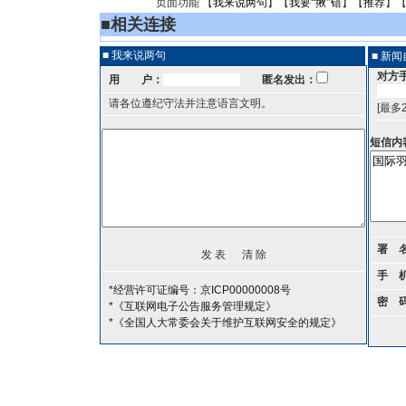
页面功能 【
我来说两句
】【
我要“揪”错
】【
推荐
】
■
相关连接
■ 我来说两句
■ 新
对方
用 户：
匿名发出：
请各位遵纪守法并注意语言文明。
[最多
短信内
署 
手 
*经营许可证编号：京ICP00000008号
密 
*《互联网电子公告服务管理规定》
*《全国人大常委会关于维护互联网安全的规定》