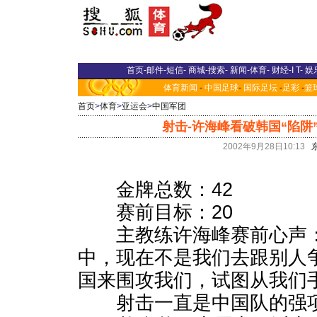
首页
-
邮件
-
短信
-
商城
-
搜索
-
新闻
-
体育
-
财经
-
I T
-
娱
体育新闻
-
中国足球
-
国际足坛
-
足彩
-
篮
首页
>
体育
>
亚运会
>
中国军团
射击-许海峰看破韩国“陷阱”
2002年9月28日10:13
金牌总数：42
赛前目标：20
主教练许海峰赛前心声：
中，现在不是我们去跟别人
国来围攻我们，试图从我们
射击一直是中国队的强项