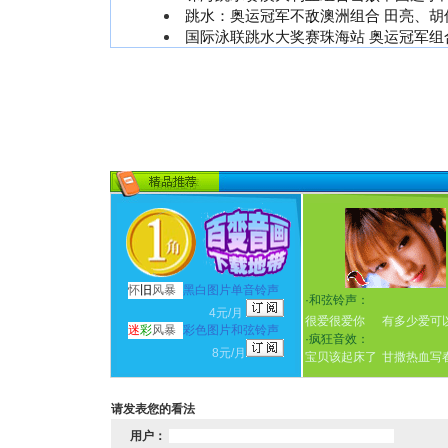
跳水：奥运冠军不敌澳洲组合 田亮、胡佳
国际泳联跳水大奖赛珠海站 奥运冠军组
怀
旧
风暴
黑白图片单音铃声
·
和弦铃声：
4元/月
很爱很爱你
有多少爱可
迷
彩
风暴
彩色图片和弦铃声
·
疯狂音效：
8元/月
宝贝该起床了
甘撒热血写
请发表您的看法
用户：