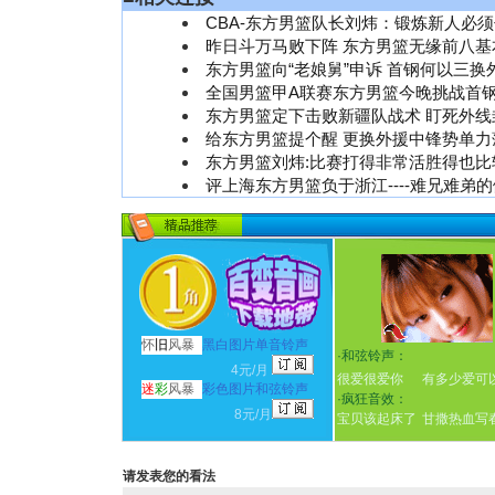
CBA-东方男篮队长刘炜：锻炼新人必
昨日斗万马败下阵 东方男篮无缘前八基
东方男篮向“老娘舅”申诉 首钢何以三换
全国男篮甲A联赛东方男篮今晚挑战首
东方男篮定下击败新疆队战术 盯死外线
给东方男篮提个醒 更换外援中锋势单力
东方男篮刘炜:比赛打得非常活胜得也比
评上海东方男篮负于浙江----难兄难弟
怀
旧
风暴
黑白图片单音铃声
·
和弦铃声：
4元/月
很爱很爱你
有多少爱可
迷
彩
风暴
彩色图片和弦铃声
·
疯狂音效：
8元/月
宝贝该起床了
甘撒热血写
请发表您的看法