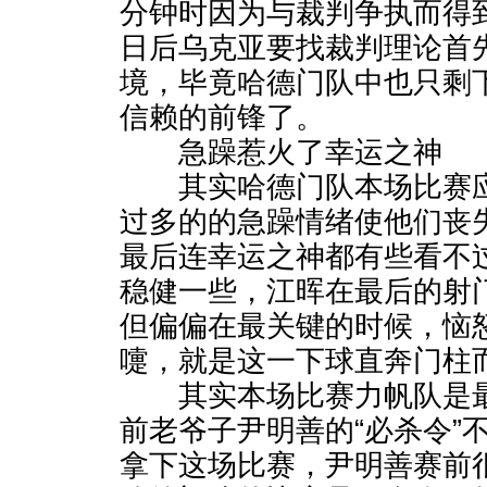
分钟时因为与裁判争执而得
日后乌克亚要找裁判理论首
境，毕竟哈德门队中也只剩
信赖的前锋了。
急躁惹火了幸运之神
其实哈德门队本场比赛应
过多的的急躁情绪使他们丧
最后连幸运之神都有些看不
稳健一些，江晖在最后的射
但偏偏在最关键的时候，恼
嚏，就是这一下球直奔门柱
其实本场比赛力帆队是最
前老爷子尹明善的“必杀令”
拿下这场比赛，尹明善赛前