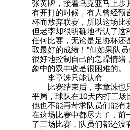
张黄牌，接着乌克亚马上步
有开打的时候，有人曾经预
杯而放弃联赛，所以这场比
但老李却很明确地否认了这
任何比赛，无论是足协杯还
取最好的成绩！”但如果队
很好地控制自己的急躁情绪
象中的双丰收是很困难的。
李章洙只能认命
比赛结束后，李章洙也只
平局，球队在10天内打三场
他也不能再苛求队员们能有
在这场比赛中都尽力了，前一
了三场比赛，队员们都还没