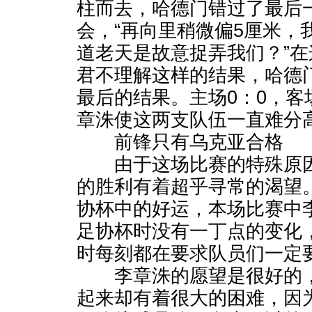
柱而去，哈德门错过了最后
会，“再向里稍微偏5厘米，
道老天是故意捉弄我们？”
君不理解这样的结果，哈德
最后的结果。主场0：0，客
章洙使这两支队伍一直难分
前锋只有乌克亚合格
由于这场比赛的特殊原因
的胜利有着超乎寻常的渴望
协杯中的好运，本场比赛中
足协杯时没有一丁点的变化
时每刻都在要求队员们一定
李章洙的愿望是很好的，
起来却有着很大的困难，因