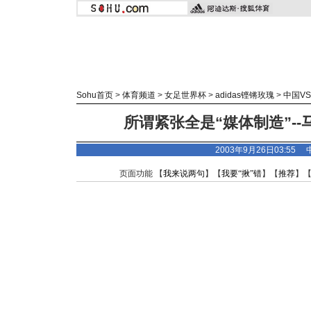
Sohu首页
>
体育频道
>
女足世界杯
>
adidas
铿锵玫瑰
>
中国V
所谓紧张全是“媒体制造”-
2003年9月26日03:55
页面功能 【
我来说两句
】【
我要“揪”错
】【
推荐
】