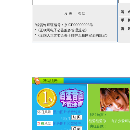
署 
手 
*经营许可证编号：京ICP00000008号
密 
*《互联网电子公告服务管理规定》
*《全国人大常委会关于维护互联网安全的规定》
怀
旧
风暴
黑白图片单音铃声
·
和弦铃声：
4元/月
很爱很爱你
有多少爱可
迷
彩
风暴
彩色图片和弦铃声
·
疯狂音效：