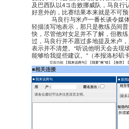
及巴西队以4∶1击败挪威队，马良行
好意外的，比赛结果本来就是不可预
马良行与米卢一番长谈令媒体格
轻描淡写地表示，那只是教练员间普
快，尽管他对女足并不了解，但教练
过，马良行并不愿过多地提及米卢，
表示并不清楚。“听说他明天会去现
能够给我提些建议。”（本报洛杉矶卡
页面功能 【
我来说两句
】【
我要“揪”错
】【
推荐
】
■
相关连接
■ 我来说两句
■ 新
对方
用 户：
匿名发出：
请各位遵纪守法并注意语言文明。
[最多
短信内