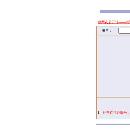
致网友公开信——有
用户：
1、
经营许可证编号：京I