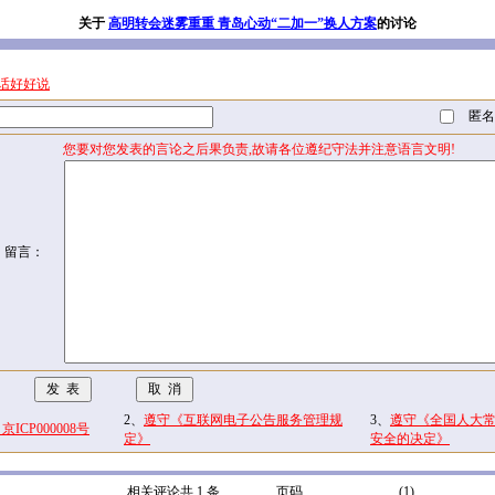
关于
高明转会迷雾重重 青岛心动“二加一”换人方案
的讨论
话好好说
匿名
您要对您发表的言论之后果负责,故请各位遵纪守法并注意语言文明!
留言：
2、
遵守《互联网电子公告服务管理规
3、
遵守《全国人大
CP000008号
定》
安全的决定》
相关评论共 1 条
页码
(1)