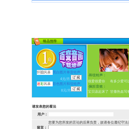
怀
旧
风暴
黑白图片单音铃声
·
和弦铃声：
4元/月
很爱很爱你
有多少爱可
迷
彩
风暴
彩色图片和弦铃声
·
疯狂音效：
8元/月
宝贝该起床了
甘撒热血写
请发表您的看法
用户：
您要为您所发的言论的后果负责，故请各位遵纪守法
留言：