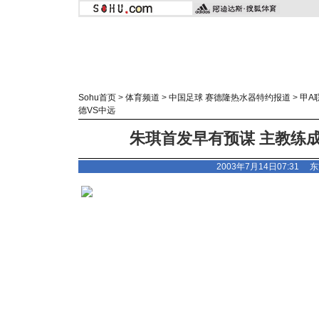
Sohu首页
>
体育频道
>
中国足球 赛德隆热水器特约报道
>
甲A
德VS中远
朱琪首发早有预谋 主教练
2003年7月14日07:31
东