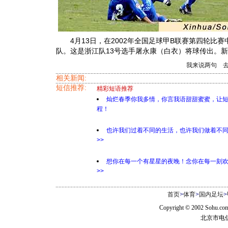
4月13日，在2002年全国足球甲B联赛第四轮比赛
队。这是浙江队13号选手屠永康（白衣）将球传出。
我来说两句
相关新闻:
短信推荐:
精彩短语推荐
灿烂春季你我多情，你言我语甜甜蜜蜜，让
程！
也许我们过着不同的生活，也许我们做着不
>>
想你在每一个有星星的夜晚！念你在每一刻
>>
首页
>
体育
>
国内足坛
>
Copyright © 2002 Sohu.c
北京市电