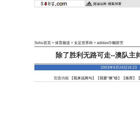
Sohu首页
>
体育频道
>
女足世界杯
>
adidas
巾帼群芳
除了胜利无路可走--澳队主
2003年9月24日16:2
页面功能 【
我来说两句
】【
我要“揪”错
】【
推荐
】