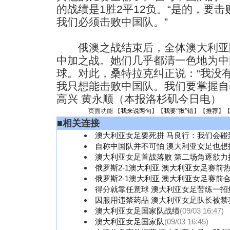
的战绩是1胜2平12负。“是的，要
我们必须击败中国队。”
俄澳之战结束后，全体澳大利亚
中加之战。她们几乎都清一色地为中
球。对此，桑特拉克纠正说：“我没
我只想能击败中国队。我们要掌握
高兴 黄永顺（本报洛杉矶今日电）
页面功能 【
我来说两句
】【
我要“揪”错
】【
推荐
】
■
相关连接
澳大利亚女足要死拼 马良行：我们会碰
自称中国队并不可怕 澳大利亚女足也想扮
澳大利亚女足首战落败 第二场角逐欲力
俄罗斯2-1澳大利亚 澳大利亚女足赛前热
俄罗斯2-1澳大利亚 澳大利亚女足赛前合
得分就靠任意球 澳大利亚女足苦练一招
因服用违禁药品 澳大利亚女足队长被禁
澳大利亚女足国家队战绩
(09/03 16:47)
澳大利亚女足国家队
(09/03 16:45)