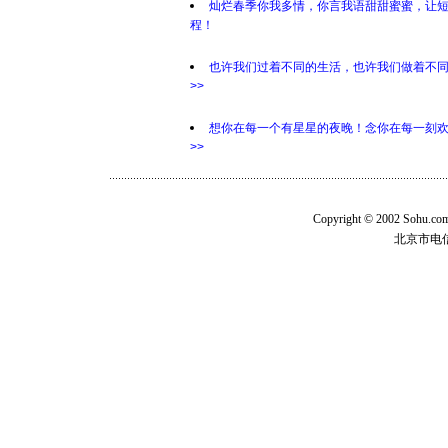
灿烂春季你我多情，你言我语甜甜蜜蜜，让
程！
也许我们过着不同的生活，也许我们做着不
>>
想你在每一个有星星的夜晚！念你在每一刻
>>
Copyright © 2002 Sohu.c
北京市电