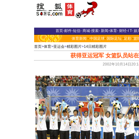
首页
-
邮件
-
短信
-
商城
-
搜索
-
新闻
-
体育
-
财经
-
I T
-
娱
体育新闻
-
中国足球
-
国际足坛
-
足彩
-
篮
首页
>
体育
>
亚运会
>
精彩图片
>
14日精彩图片
获得亚运冠军 女篮队员站在
2002年10月14日20: