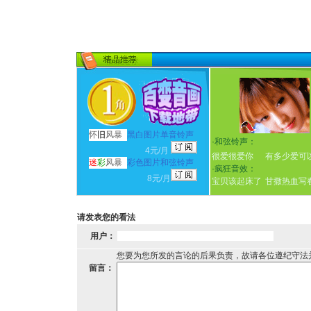
怀
旧
风暴
黑白图片单音铃声
·
和弦铃声：
4元/月
很爱很爱你
有多少爱可
迷
彩
风暴
彩色图片和弦铃声
·
疯狂音效：
8元/月
宝贝该起床了
甘撒热血写
请发表您的看法
用户：
您要为您所发的言论的后果负责，故请各位遵纪守法
留言：