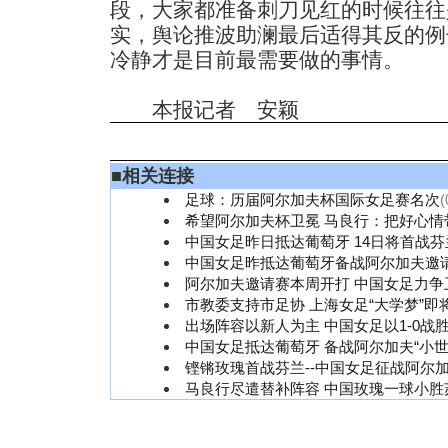
段，大家都准备刺刀见红的时候往往
实，舆论推波助澜最后适得其反的例
冷静才是目前最需要做的事情。
本报记者 安颖
■
相关连接
足球：历届阿尔加夫杯国际女足赛名次
(
希望阿尔加夫杯卫冕 马良行：把好心情
中国女足昨日抵达葡萄牙 14日将首战芬
中国女足昨抵达葡萄牙备战阿尔加夫邀
阿尔加夫邀请赛本周开打 中国女足力争
市教委支持市足协 上海女足“大学梦”即
出场阵容以新人为主 中国女足以1-0战
中国女足抵达葡萄牙 备战阿尔加夫“小世
铿锵玫瑰首战芬兰--中国女足征战阿尔
马良行尽遣替补阵容 中国玫瑰一球小胜