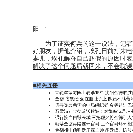
阳！”
为了证实何兵的这一说法，记者
好朋友，据他介绍，埃孔日前打来电
妻儿，埃孔解释自己超假的原因时表
解决了这个问题后就回来，不会耽误
■
相关连接
首轮客场对阵上赛季亚军 沈阳金德取胜
金德“省钱经”念在腿肚子上 队员不满葡
仍寻觅最急需的中场组织者 金德错过巴
石雪清向金德暗送秋波：对统率沈足冲
强行换血自毁长城 三把虚火将金德引入
动荡金德再陷连环官司 三个官司环环相
金德相中前勒沃库森主帅 胡云峰、陈波