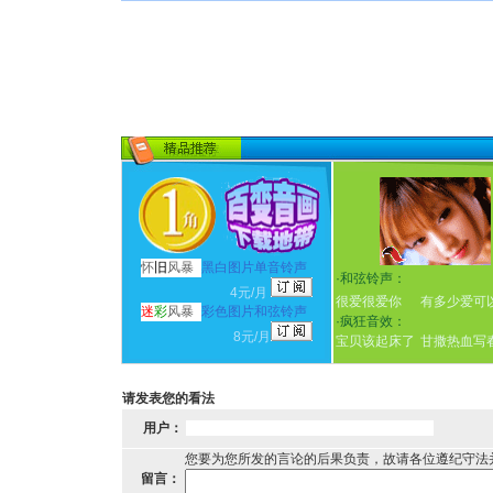
怀
旧
风暴
黑白图片单音铃声
·
和弦铃声：
4元/月
很爱很爱你
有多少爱可
迷
彩
风暴
彩色图片和弦铃声
·
疯狂音效：
8元/月
宝贝该起床了
甘撒热血写
请发表您的看法
用户：
您要为您所发的言论的后果负责，故请各位遵纪守法
留言：