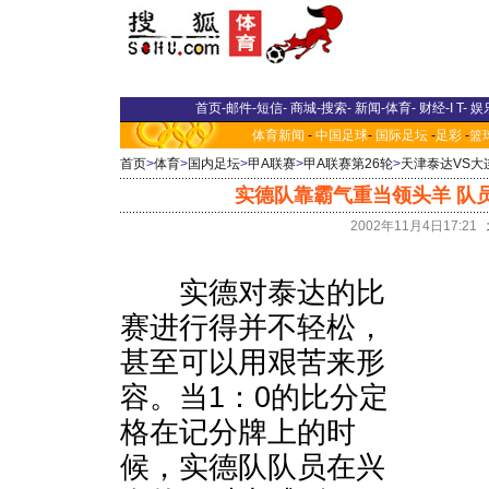
首页
-
邮件
-
短信
-
商城
-
搜索
-
新闻
-
体育
-
财经
-
I T
-
娱
体育新闻
-
中国足球
-
国际足坛
-
足彩
-
篮
首页
>
体育
>
国内足坛
>
甲A联赛
>
甲A联赛第26轮
>
天津泰达VS大
实德队靠霸气重当领头羊 队
2002年11月4日17:21
实德对泰达的比
赛进行得并不轻松，
甚至可以用艰苦来形
容。当1：0的比分定
格在记分牌上的时
候，实德队队员在兴