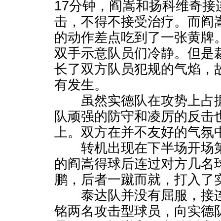
17分钟，阎嵩和扬科维奇接
击，不得不接受治疗。而阎
的动作差点吃到了一张黄牌
双手示意队员们冷静。但是
长了双方队员犯规的气焰，
有发生。
虽然实德队在攻势上占据
队顽强的防守和凌厉的反击
上。双方在并不友好的气氛
转机出现在下半场开场第
的阎嵩得球后连过对方几名
鹏，后者一蹴而就，打入了
泰达队并没有屈服，接连
铭两名攻击型球员，向实德