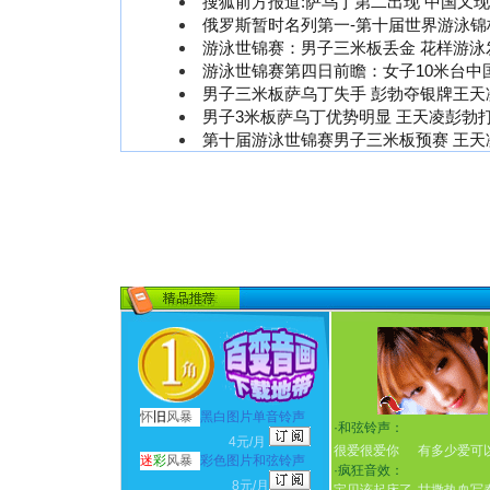
搜狐前方报道:萨乌丁第二出现 中国又
俄罗斯暂时名列第一-第十届世界游泳锦
游泳世锦赛：男子三米板丢金 花样游泳
游泳世锦赛第四日前瞻：女子10米台中
男子三米板萨乌丁失手 彭勃夺银牌王天
男子3米板萨乌丁优势明显 王天凌彭勃
第十届游泳世锦赛男子三米板预赛 王天
怀
旧
风暴
黑白图片单音铃声
·
和弦铃声：
4元/月
很爱很爱你
有多少爱可
迷
彩
风暴
彩色图片和弦铃声
·
疯狂音效：
8元/月