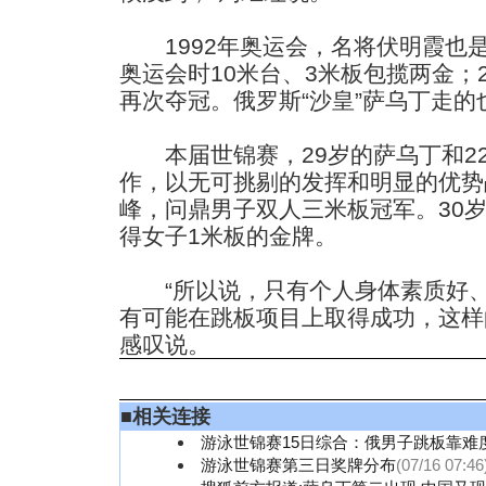
1992年奥运会，名将伏明霞也是
奥运会时10米台、3米板包揽两金；2
再次夺冠。俄罗斯“沙皇”萨乌丁走
本届世锦赛，29岁的萨乌丁和22
作，以无可挑剔的发挥和明显的优势
峰，问鼎男子双人三米板冠军。30
得女子1米板的金牌。
“所以说，只有个人身体素质好、
有可能在跳板项目上取得成功，这样
感叹说。
■
相关连接
游泳世锦赛15日综合：俄男子跳板靠难
游泳世锦赛第三日奖牌分布
(07/16 07:46