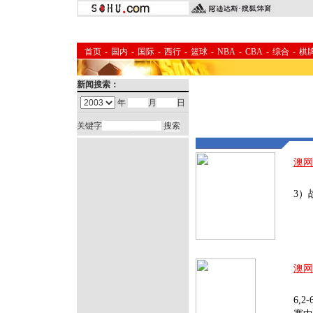
首页
-
国内
-
国际
-
西行
-
篮球
-
NBA
-
CBA
-
综合
-
棋
新闻搜索：
年
月
日
关键字
澳网
北京
3）
澳网
1月
6,