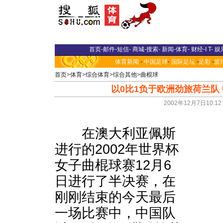
首页
-
邮件
-
短信
-
商城
-
搜索
-
新闻
-
体育
-
财经
-
I T
-
娱
体育新闻
-
中国足球
-
国际足坛
-
足彩
-
篮
首页
>
体育
>
综合体育
>
综合其他
>
曲棍球
以0比1负于欧洲劲旅荷兰队
2002年12月7日10:1
在澳大利亚佩斯
进行的2002年世界杯
女子曲棍球赛12月6
日进行了半决赛，在
刚刚结束的今天最后
一场比赛中，中国队