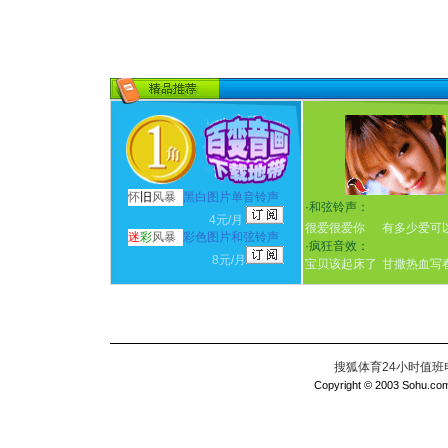
怀
旧
风暴
黑白图片单音铃声
·
和弦铃声：
4元/月
很爱很爱你
有多少爱可
迷
彩
风暴
彩色图片和弦铃声
·
疯狂音效：
8元/月
宝贝该起床了
甘撒热血写
搜狐体育24小时值班电话：
Copyright © 2003 Sohu.com I