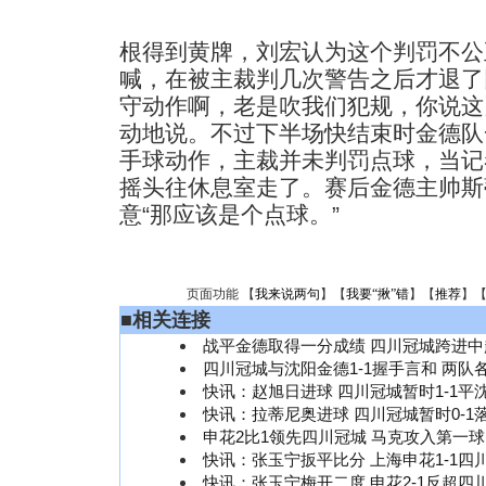
根得到黄牌，刘宏认为这个判罚不公
喊，在被主裁判几次警告之后才退了
守动作啊，老是吹我们犯规，你说这
动地说。不过下半场快结束时金德队
手球动作，主裁并未判罚点球，当记
摇头往休息室走了。赛后金德主帅斯
意“那应该是个点球。”
页面功能 【
我来说两句
】【
我要“揪”错
】【
推荐
】
■
相关连接
战平金德取得一分成绩 四川冠城跨进中
四川冠城与沈阳金德1-1握手言和 两队
快讯：赵旭日进球 四川冠城暂时1-1平
快讯：拉蒂尼奥进球 四川冠城暂时0-1
申花2比1领先四川冠城 马克攻入第一球
快讯：张玉宁扳平比分 上海申花1-1四
快讯：张玉宁梅开二度 申花2-1反超四