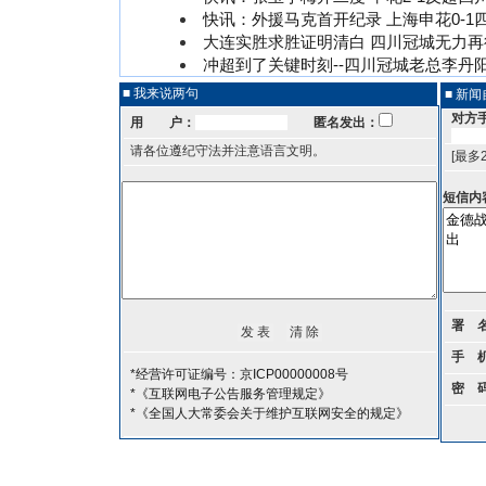
快讯：外援马克首开纪录 上海申花0-1
大连实胜求胜证明清白 四川冠城无力再
冲超到了关键时刻--四川冠城老总李丹
■ 我来说两句
■ 新
对方
用 户：
匿名发出：
请各位遵纪守法并注意语言文明。
[最多
短信内
署 
手 
*经营许可证编号：京ICP00000008号
密 
*《互联网电子公告服务管理规定》
*《全国人大常委会关于维护互联网安全的规定》