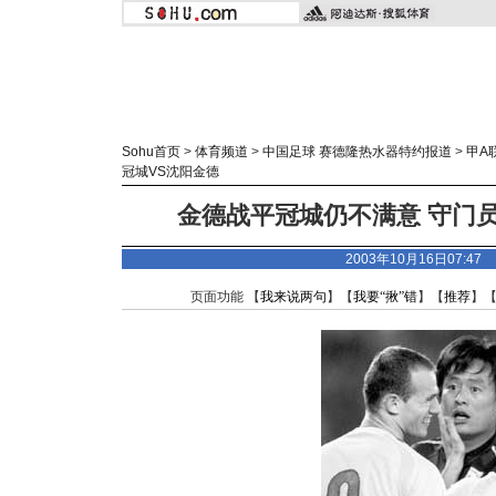
Sohu首页
>
体育频道
>
中国足球 赛德隆热水器特约报道
>
甲A
冠城VS沈阳金德
金德战平冠城仍不满意 守门
2003年10月16日07:4
页面功能 【
我来说两句
】【
我要“揪”错
】【
推荐
】