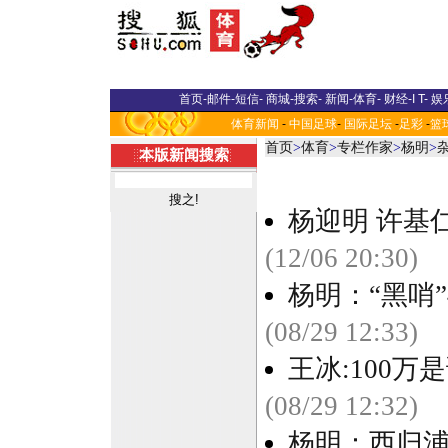
首页
-
邮件
-
短信
-
商城
-
搜索
-
新闻
-
体育
-
财经
-
I T
-
娱
体育新闻
-
中国足球
-
国际足坛
-
足彩
-
篮
首页
>
体育
>
专栏作家
>
杨明
>
本版新闻搜索
杨迎明 许基
(12/06 20:30)
杨明：“黑哨
(08/29 12:33)
王冰:100
(08/29 12:32)
杨明：西归浦