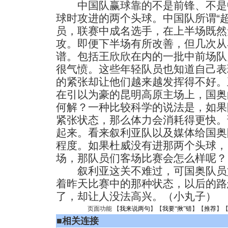
中国队赢球靠的不是前锋、不是
球时攻进的两个头球。中国队所谓“
员，联赛中成名选手，在上半场既然
攻。即便下半场有所改善，但几次从
谱。包括王欣欣在内的一批中前场队
很气愤。这些年轻队员也知道自己表
的紧张却让他们越来越发挥得不好。
在引以为豪的昆明高原主场上，国奥
何解？一种比较科学的说法是，如果
紧张状态，那么体力会消耗得更快。
起来。看来叙利亚队以及媒体给国奥
程度。如果杜威没有进那两个头球，
场，那队员们客场比赛会怎么样呢？
叙利亚这关不难过，可国奥队员
着昨天比赛中的那种状态，以后的路
了，却让人没法高兴。（小丸子）
页面功能 【
我来说两句
】【
我要“揪”错
】【
推荐
】
■
相关连接