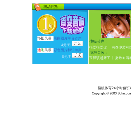
怀
旧
风暴
黑白图片单音铃声
·
和弦铃声：
4元/月
很爱很爱你
有多少爱可
迷
彩
风暴
彩色图片和弦铃声
·
疯狂音效：
8元/月
宝贝该起床了
甘撒热血写
搜狐体育24小时值班电话：
Copyright © 2003 Sohu.com I