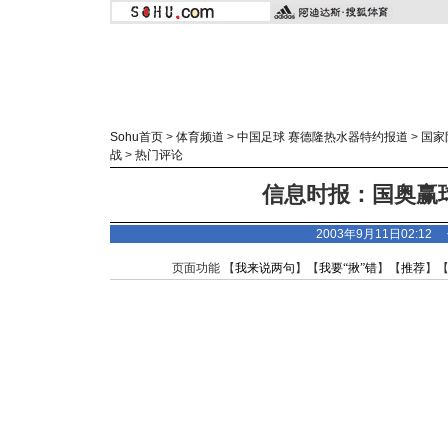
Sohu首页
>
体育频道
>
中国足球 赛德隆热水器特约报道
>
国家
战
>
热门评论
信息时报：国奥赢
2003年9月11日02:12
页面功能 【
我来说两句
】【
我要“揪”错
】【
推荐
】