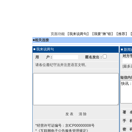
页面功能 【
我来说两句
】【
我要“揪”错
】【
推荐
】
■
相关连接
■ 我来说两句
■ 新
对方
用 户：
匿名发出：
请各位遵纪守法并注意语言文明。
[最多
短信内
署 
手 
*经营许可证编号：京ICP00000008号
密 
*《互联网电子公告服务管理规定》