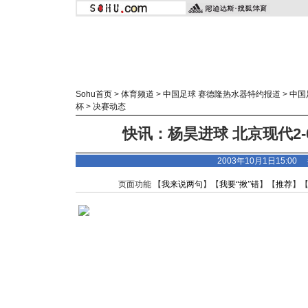
Sohu首页
>
体育频道
>
中国足球 赛德隆热水器特约报道
>
中国
杯
>
决赛动态
快讯：杨昊进球 北京现代2
2003年10月1日15:0
页面功能 【
我来说两句
】【
我要“揪”错
】【
推荐
】