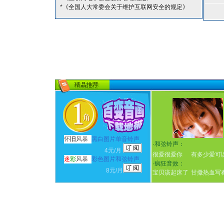
*《全国人大常委会关于维护互联网安全的规定》
怀
旧
风暴
黑白图片单音铃声
·
和弦铃声：
4元/月
很爱很爱你
有多少爱可
迷
彩
风暴
彩色图片和弦铃声
·
疯狂音效：
8元/月
宝贝该起床了
甘撒热血写