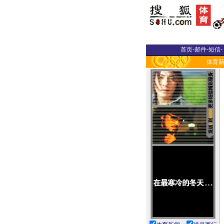
首页
-
邮件
-
短信
-
体育