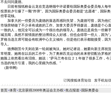
不去问问庞德。
日前有报纸称金云龙在竞选纲领中许诺要给国际奥委会委员每人每年
投票前夕引爆了一颗“炸弹”。因为国际奥委会委员都是“志愿者”，国际
些零花钱。
加拿大的一些委员为庞德的落选而感到失望，为庞德可惜，因为他们
市场营销做了不少卓有成效的工作。加拿大委员亨得森说，庞德是个心
一致的人，他完全可以成为一个很出色的领导人。庞德总是肩负一些棘
城丑闻，虽然不留情面的整治博得众人好感，但也会得罪一些人，因为“
罗格当选主席可能会有欧洲中心主义倾向，但是他们表示都能接受，因
导人。
德弗朗茨今天则在第一轮就被淘汰。她对记者说，她要向新主席祝贺
常明显。她将在以后的工作中，为了奥林匹克运动的未来密切配合罗格
她脸上依然看出有泪痕。她说：“萨马兰奇在位２１年做了很多工作，今
当选的地方引退，我的心里颇为伤感。”
(新华网)
订阅搜狐体育短信
发手机短
首页
>
体育
>
北京获得2008年奥运会主办权
>
焦点报道
>
国际奥委会