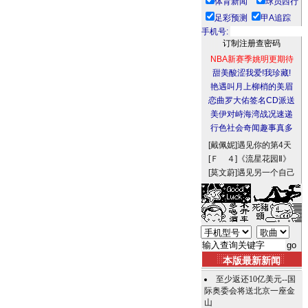
体育新闻
球员西行
足彩预测
甲A追踪
手机号:
NBA新赛季姚明更期待
甜美酸涩我爱!我珍藏!
艳遇叫月上柳梢的美眉
恋曲罗大佑签名CD派送
美伊对峙海湾战况速递
行色社会奇闻趣事真多
[戴佩妮]
遇见你的第4天
[Ｆ ４]
《流星花园Ⅱ》
[莫文蔚]
遇见另一个自己
本版最新新闻
至少返还10亿美元--国
际奥委会将送北京一座金
山