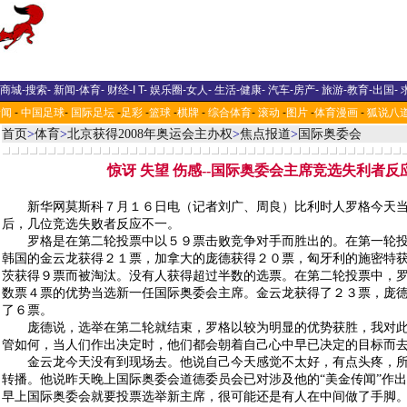
商城
-
搜索
-
新闻
-
体育
-
财经
-
I T
-
娱乐圈
-
女人
-
生活
-
健康
-
汽车
-
房产
-
旅游
-
教育
-
出国
-
新闻
-
中国足球
-
国际足坛
-
足彩
-
篮球
-
棋牌
-
综合体育
-
滚动
-
图片
-
体育漫画
-
狐说八
首页
>
体育
>
北京获得2008年奥运会主办权
>
焦点报道
>
国际奥委会
惊讶 失望 伤感--国际奥委会主席竞选失利者反
新华网莫斯科７月１６日电（记者刘广、周良）比利时人罗格今天当
后，几位竞选失败者反应不一。
罗格是在第二轮投票中以５９票击败竞争对手而胜出的。在第一轮投
韩国的金云龙获得２１票，加拿大的庞德获得２０票，匈牙利的施密特
茨获得９票而被淘汰。没有人获得超过半数的选票。在第二轮投票中，
数票４票的优势当选新一任国际奥委会主席。金云龙获得了２３票，庞
了６票。
庞德说，选举在第二轮就结束，罗格以较为明显的优势获胜，我对此还
管如何，当人们作出决定时，他们都会朝着自己心中早已决定的目标而
金云龙今天没有到现场去。他说自己今天感觉不太好，有点头疼，所
转播。他说昨天晚上国际奥委会道德委员会已对涉及他的“美金传闻”作
早上国际奥委会就要投票选举新主席，很可能还是有人在中间做了手脚