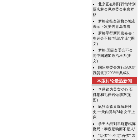
北京正在制订行动计划
贾庆林会见奥委会主席罗
格
罗格牵挂奥运协办城市
表示下次要去青岛看看
罗格举行新闻发布会：
奥运会不搞"轮流坐庄"(图
文)
罗格:国际奥委会不会
向中国施加政治压力(图
文)
国际奥委会发行纪念封
祝贺北京2008申奥成功
本版讨论最热新闻
李昌镐为美女动心 石
佛想和毛佳君做朋友(附
图)
疯狂泰森又爆疯狂性
史:一天内竟与24名女子上
床
拳王大战刘易斯想临阵
撤局：泰森是狗而不是人!
“活佛”斗不过“石佛”-农