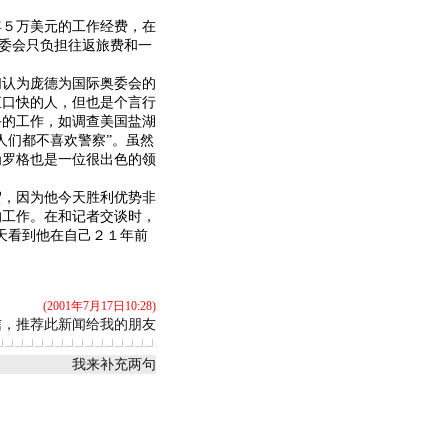
５万美元的工作经费，在
奥委会只负担往返旅费和一
认为庞德为国际奥委会的
直口快的人，但也是个言行
手的工作，如调查美国盐湖
人们都不喜欢警察”。虽然
为罗格也是一位很出色的领
，因为他今天胜利优势非
的工作。在和记者交谈时，
天看到他在自己２１年前
(2001年7月17日10:28)
信，推荐此新闻给我的朋友
我来补充两句