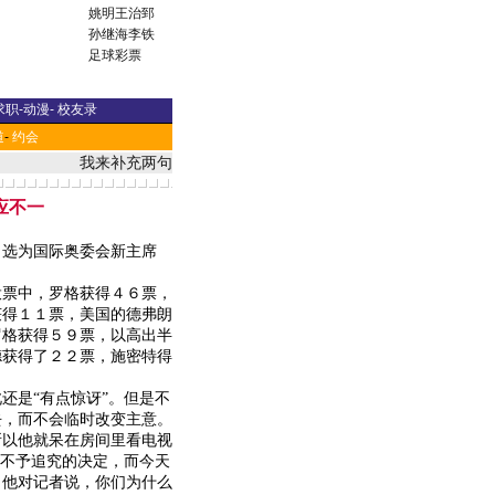
姚明
王治郅
孙继海
李铁
足球彩票
求职
-
动漫
-
校友录
道
-
约会
我来补充两句
应不一
选为国际奥委会新主席
票中，罗格获得４６票，
获得１１票，美国的德弗朗
罗格获得５９票，以高出半
德获得了２２票，施密特得
是“有点惊讶”。但是不
去，而不会临时改变主意。
以他就呆在房间里看电视
出不予追究的决定，而今天
。他对记者说，你们为什么